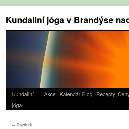
Přejít
k
Kundaliní jóga v Brandýse n
obsahu
webu
Kundaliní
Akce
Kalendář
Blog
Recepty
Cen
jóga
←
Bazárek