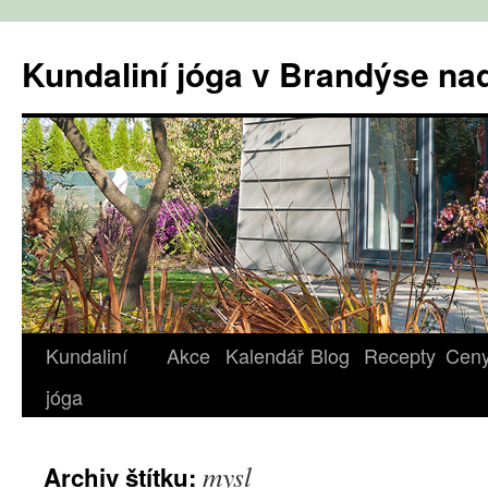
Přejít
k
Kundaliní jóga v Brandýse n
obsahu
webu
Kundaliní
Akce
Kalendář
Blog
Recepty
Cen
jóga
mysl
Archiv štítku: