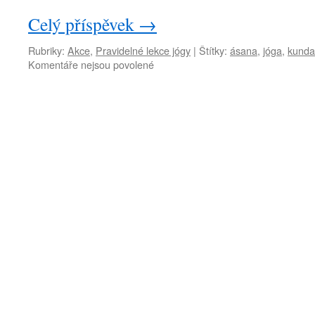
Celý příspěvek
→
Rubriky:
Akce
,
Pravidelné lekce jógy
|
Štítky:
ásana
,
jóga
,
kundal
u
Komentáře nejsou povolené
textu
s
názvem
Jak
zkrotit
mysl