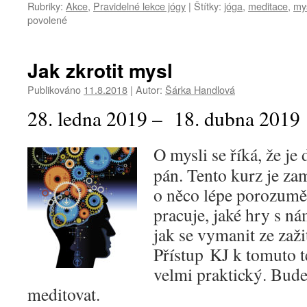
Rubriky:
Akce
,
Pravidelné lekce jógy
|
Štítky:
jóga
,
meditace
,
my
u
povolené
textu
s
názvem
Jak zkrotit mysl
Jak
zkrotit
Publikováno
11.8.2018
|
Autor:
Šárka Handlová
mysl
28. ledna 2019 – 18. dubna 2019
O mysli se říká, že je
pán. Tento kurz je za
o něco lépe porozuměl
pracuje, jaké hry s nám
jak se vymanit ze zaž
Přístup KJ k tomuto t
velmi praktický. Bude
meditovat.