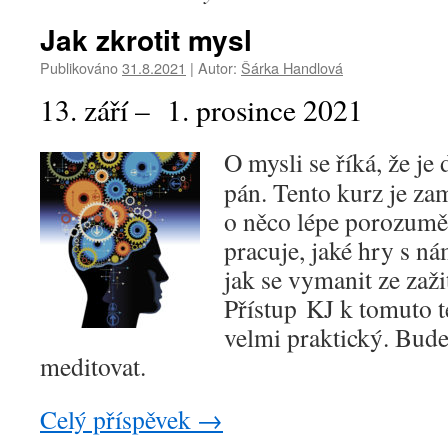
Jak zkrotit mysl
Publikováno
31.8.2021
|
Autor:
Šárka Handlová
13. září – 1. prosince 2021
O mysli se říká, že je
pán. Tento kurz je za
o něco lépe porozuměl
pracuje, jaké hry s nám
jak se vymanit ze zaž
Přístup KJ k tomuto t
velmi praktický. Bude
meditovat.
Celý příspěvek
→