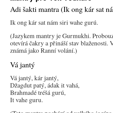
Adi šakti mantra (Ik ong kár sat n
Ik ong kár sat nám siri wahe gurú.
(Jazykem mantry je Gurmukhi. Probouzí
otevírá čakry a přináší stav blaženosti.
známá jako Ranní volání.)
Vá jantý
Vá jantý, kár jantý,
Džagdut patý, ádak it vahá,
Brahmadé tréšá gurú,
It vahe guru.