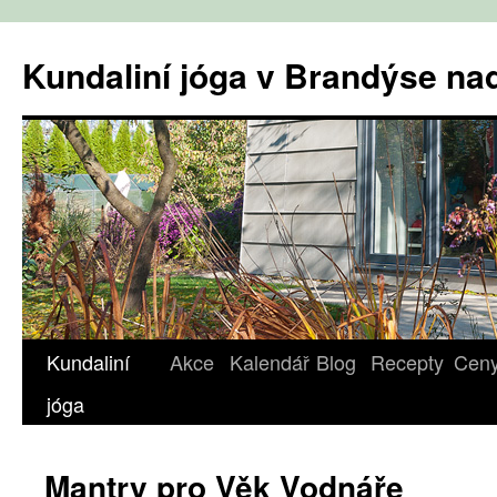
Přejít
k
Kundaliní jóga v Brandýse n
obsahu
webu
Kundaliní
Akce
Kalendář
Blog
Recepty
Cen
jóga
Mantry pro Věk Vodnáře