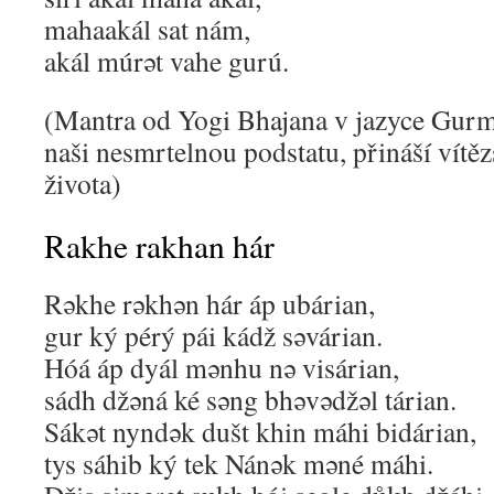
mahaakál sat nám,
akál múrət vahe gurú.
(Mantra od Yogi Bhajana v jazyce Gur
naši nesmrtelnou podstatu, přináší vítěz
života)
Rakhe rakhan hár
Rəkhe rəkhən hár áp ubárian,
gur ký pérý pái kádž səvárian.
Hóá áp dyál mənhu nə visárian,
sádh džəná ké səng bhəvədžəl tárian.
Sákət nyndək dušt khin máhi bidárian,
tys sáhib ký tek Nánək məné máhi.