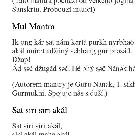
(Tato mantra pochází od velkého jogína 
Sanskrtu. Probouzí intuici)
Mul Mantra
Ik ong kár sat nám kərtá purkh nyrbhaó
akál múrət adžúný sébhang gur prəsád.
Džap!
Ád səč džugád səč. Hé bhý səč Nánək hó
(Autorem mantry je Guru Nanak, 1. sikh
Gurmukhi. Spojuje nás s duší.)
Sat siri siri akál
Sat siri siri akál,
siri akál maha akál,