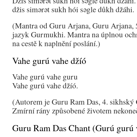
Džis simərət sukh hói səgle důkh džáhi.
džis simərət sukh hói səgle důkh džáhi.
(Mantra od Guru Arjana, Guru Arjana, 
jazyk Gurmukhi. Mantra na úplnou ochr
na cestě k naplnění poslání.)
Vahe gurú vahe džíó
Vahe gurú vahe guru
Vahe gurú vahe džíó.
(Autorem je Guru Ram Das, 4. sikhský
Zmírní rány způsobené životem nekon
Guru Ram Das Chant (Gurú gurú 