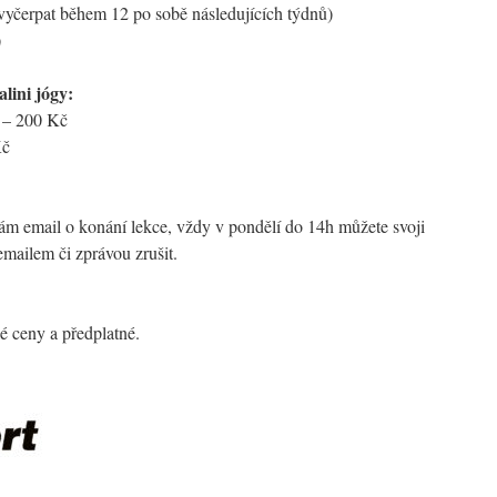
 vyčerpat během 12 po sobě následujících týdnů)
)
lini jógy:
 – 200 Kč
Kč
m email o konání lekce, vždy v pondělí do 14h můžete svoji
emailem či zprávou zrušit.
lé ceny a předplatné.