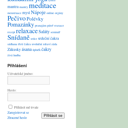
lymfa
meditace
mantra
mantry
Nápoje
mysl
menstruace
online
orgány
Pečivo
Polévky
Pomazánky
pranajám
páteř
reaxace
relaxace
Saláty
recept
seminář
Snídaně
srdeční čakra
srdce
sádhana
třetí čakra
uvolnění
zdraví
záda
ásana
čakry
Zákusky
úplněk
živá hudba
Přihlášení
Uživatelské jméno:
Heslo:
Přihlásit mě trvale
Zaregistrovat se
Přihlásit se
Ztracené heslo