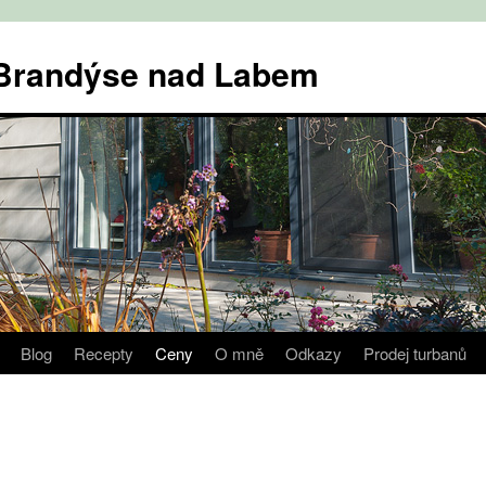
v Brandýse nad Labem
Blog
Recepty
Ceny
O mně
Odkazy
Prodej turbanů