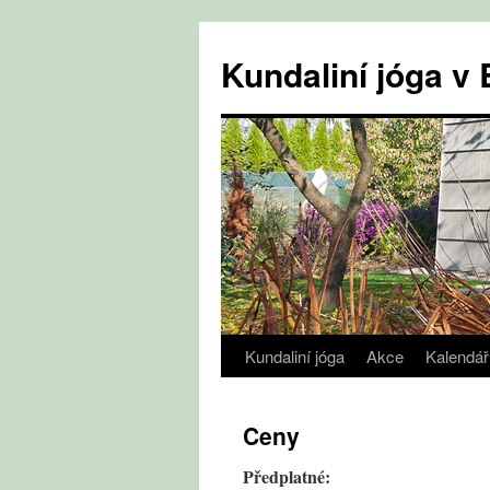
Přejít
k
Kundaliní jóga 
obsahu
webu
Kundaliní jóga
Akce
Kalendář
Ceny
Předplatné: