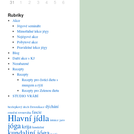
31
1
2
3
4
5
6
Rubriky
Akce
Jógové semináře
Mimořádné lekce jógy
Nejógové akce
Pobytové akce
Pravidelné lekce jógy
Blog
Další akce s KJ
Nezařazené
Recepty
Recepty
Recepty pro čistící dietu s
mungem a rýží
Recepty pro Zelenou dietu
STUDIO VRÁBÍ
dýchání
bezlepkový
dech
Detoxikace
fascie
emoční rovnováha
Hlavní jídla
intuice
jaro
jóga
krija
kundaliní
kundaliní jóga