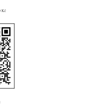
0 Kč
č