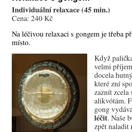
Individuální relaxace (45 min.)
Cena: 240 Kč
Na léčivou relaxaci s gongem je třeba p
místo.
Když palička
velmi příjem
docela hutn
které zní sp
zaznít zcela
alikvótám. F
gong vydáv
léčit
. Naše 
zpět naladit