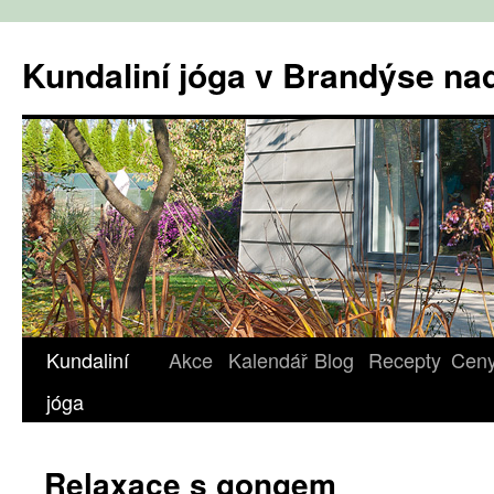
Přejít
k
Kundaliní jóga v Brandýse n
obsahu
webu
Kundaliní
Akce
Kalendář
Blog
Recepty
Cen
jóga
Relaxace s gongem