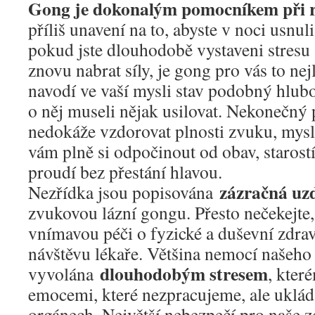
Gong je dokonalým pomocníkem při r
příliš unavení na to, abyste v noci usn
pokud jste dlouhodobě vystaveni stresu 
znovu nabrat síly, je gong pro vás to ne
navodí ve vaší mysli stav podobný hlubo
o něj museli nějak usilovat. Nekonečný
nedokáže vzdorovat plnosti zvuku, mysl
vám plně si odpočinout od obav, starost
proudí bez přestání hlavou.
zázračná uz
Nezřídka jsou popisována
zvukovou lázní gongu. Přesto nečekejte,
vnímavou péči o fyzické a duševní zdra
návštěvu lékaře. Většina nemocí našeho t
dlouhodobým stresem
vyvolána
, kter
emocemi, které nezpracujeme, ale uklád
orgánech. Největší nebezpečí pro naše z