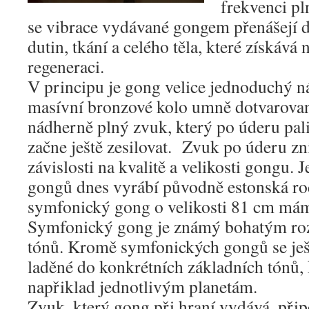
frekvenci pl
se vibrace vydávané gongem přenášejí d
dutin, tkání a celého těla, které získává
regeneraci.
V principu je gong velice jednoduchý ná
masívní bronzové kolo umně dotvarované
nádherně plný zvuk, který po úderu pali
začne ještě zesilovat. Zvuk po úderu zn
závislosti na kvalitě a velikosti gongu. 
gongů dnes vyrábí původně estonská rodi
symfonický gong o velikosti 81 cm mám
Symfonický gong je známý bohatým r
tónů. Kromě symfonických gongů se ješ
laděné do konkrétních základních tónů, 
napřiklad jednotlivým planetám.
Zvuk, který gong při hraní vydává, při