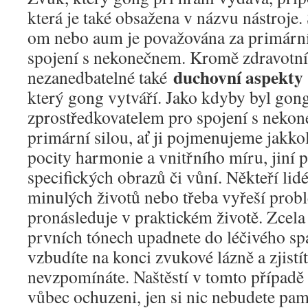
která je také obsažena v názvu nástroje.
om nebo aum je považována za primární
spojení s nekonečnem. Kromě zdravotní
duchovní aspekty
nezanedbatelné také
který gong vytváří. Jako kdyby byl go
zprostředkovatelem pro spojení s neko
primární silou, ať ji pojmenujeme jakkol
pocity harmonie a vnitřního míru, jiní p
specifických obrazů či vůní. Někteří lidé
minulých životů nebo třeba vyřeší probl
pronásleduje v praktickém životě. Zcela 
prvních tónech upadnete do léčivého sp
vzbudíte na konci zvukové lázně a zjistít
nevzpomínáte. Naštěstí v tomto případě
vůbec ochuzeni, jen si nic nebudete pam