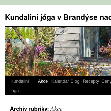
Přejít
k
Kundaliní jóga v Brandýse n
obsahu
webu
Kundaliní
Akce
Kalendář
Blog
Recepty
Cen
jóga
Akce
Archiv rubriky: