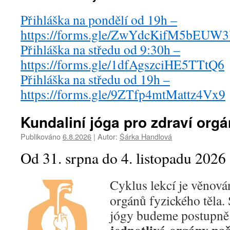
Přihláška na pondělí od 19h –
https://forms.gle/ZwYdcKifM5bEUW
Přihláška na středu od 9:30h –
https://forms.gle/1dfAgszciHE5TTtQ6
Přihláška na středu od 19h –
https://forms.gle/9ZTfp4mtMattz4Vx9
Kundaliní jóga pro zdraví org
Publikováno
6.8.2026
|
Autor:
Šárka Handlová
Od 31. srpna do 4. listopadu 2026
Cyklus lekcí je věnová
orgánů fyzického těla.
jógy budeme postupn