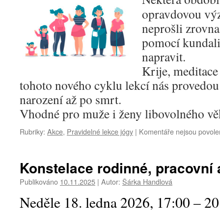
opravdovou výz
neprošli zrovna
pomocí kundali
napravit.
Krije, meditace
tohoto nového cyklu lekcí nás provedou
narození až po smrt.
Vhodné pro muže i ženy libovolného v
Rubriky:
Akce
,
Pravidelné lekce jógy
|
Komentáře nejsou povole
Konstelace rodinné, pracovní a
Publikováno
10.11.2025
|
Autor:
Šárka Handlová
Neděle 18. ledna 2026, 17:00 – 20