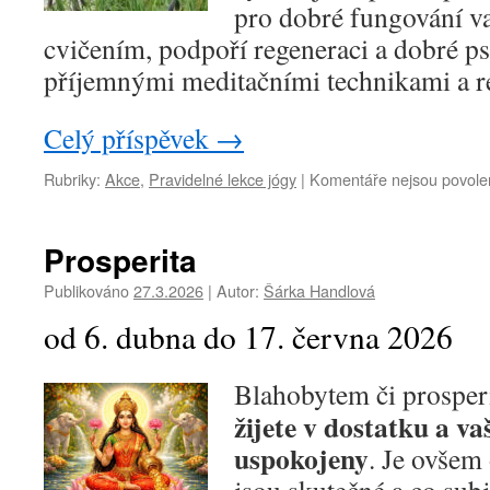
pro dobré fungování v
cvičením, podpoří regeneraci a dobré p
příjemnými meditačními technikami a re
Celý příspěvek
→
Rubriky:
Akce
,
Pravidelné lekce jógy
|
Komentáře nejsou povole
Prosperita
Publikováno
27.3.2026
|
Autor:
Šárka Handlová
od 6. dubna do 17. června 2026
Blahobytem či prosperi
žijete v dostatku a va
uspokojeny
. Je ovšem