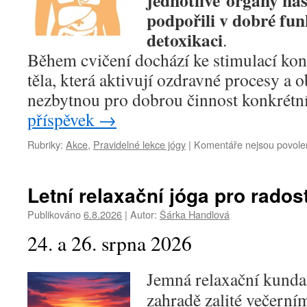
jednotlivé orgány naš
podpořili v
dobré funk
detoxikaci
.
Během cvičení dochází ke stimulací kon
těla, která aktivují ozdravné procesy a
nezbytnou pro dobrou činnost konkrétn
příspěvek
→
Rubriky:
Akce
,
Pravidelné lekce jógy
|
Komentáře nejsou povole
Letní relaxační jóga pro rados
Publikováno
6.8.2026
|
Autor:
Šárka Handlová
24. a 26. srpna 2026
Jemná relaxační kundal
zahradě zalité večern