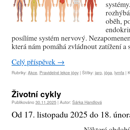
systémy.
rozhýbá
oběh, po
endokri
posílíme systém nervový. Nezapomeneme
která nám pomáhá zvládnout zatížení a s
Celý příspěvek
→
Rubriky:
Akce
,
Pravidelné lekce jógy
|
Štítky:
jaro
,
jóga
,
lymfa
|
K
Životní cykly
Publikováno
30.11.2025
|
Autor:
Šárka Handlová
Od 17. listopadu 2025 do 18. úno
Některá období 