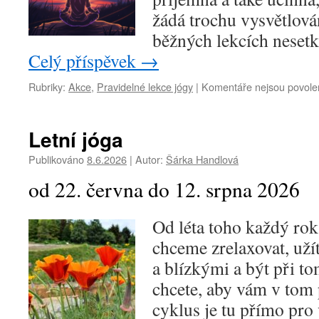
žádá trochu vysvětlován
běžných lekcích nesetk
Celý příspěvek
→
Rubriky:
Akce
,
Pravidelné lekce jógy
|
Komentáře nejsou povole
Letní jóga
Publikováno
8.6.2026
|
Autor:
Šárka Handlová
od 22. června do 12. srpna 2026
Od léta toho každý ro
chceme zrelaxovat, užít 
a blízkými a být při to
chcete, aby vám v tom 
cyklus je tu přímo pro