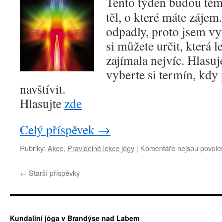
Tento týden budou tém
těl, o které máte zájem
odpadly, proto jsem vy
si můžete určit, která l
zajímala nejvíc. Hlasuj
vyberte si termín, kdy 
navštívit.
Hlasujte
zde
Celý příspěvek
→
Rubriky:
Akce
,
Pravidelné lekce jógy
|
Komentáře nejsou povole
←
Starší příspěvky
Kundaliní jóga v Brandýse nad Labem