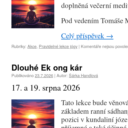
doplněná večerní medit
Pod vedením Tomáše 
Celý příspěvek
→
Rubriky:
Akce
,
Pravidelné lekce jógy
|
Komentáře nejsou povole
Dlouhé Ek ong kár
Publikováno
23.7.2026
|
Autor:
Šárka Handlová
17. a 19. srpna 2026
Tato lekce bude věnová
základem ranní sádha
pozici v kundaliní józe
příjemná a také účinná, 