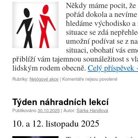
Někdy máme pocit, že 
pořád dokola a nevíme 
hledáme východisko a 
situace se zdá nepřehl
umožní podívat se z n
situaci, obohatí vás e
přiblíží vám tajemnou sounáležitost s vla
lidským rodem obecně.
Celý příspěvek
u
Rubriky:
Nejógové akce
|
Komentáře nejsou povolené
textu
s
názvem
Týden náhradních lekcí
Konstelac
rodinné,
Publikováno
30.10.2025
|
Autor:
Šárka Handlová
pracovní
10. a 12. listopadu 2025
a
jiné