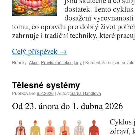
jsou skutečné a co su
dostatek. Tento cyklus
dosažení vyrovnanosti 
tomu, co opravdu pro dobrý život potře
zahrnuje i tradiční techniky, které pracu
Celý příspěvek
→
Rubriky:
Akce
,
Pravidelné lekce jógy
|
Komentáře nejsou povole
Tělesné systémy
Publikováno
9.2.2026
|
Autor:
Šárka Handlová
Od 23. února do 1. dubna 2026
Cyklus 
zdraví, 