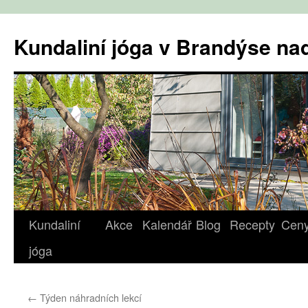
Přejít
k
Kundaliní jóga v Brandýse n
obsahu
webu
Kundaliní
Akce
Kalendář
Blog
Recepty
Cen
jóga
←
Týden náhradních lekcí