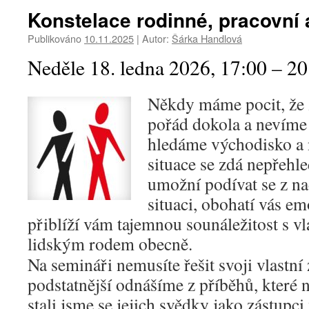
Konstelace rodinné, pracovní a
Publikováno
10.11.2025
|
Autor:
Šárka Handlová
Neděle 18. ledna 2026, 17:00 – 20
Někdy máme pocit, že 
pořád dokola a nevíme 
hledáme východisko a 
situace se zdá nepřehl
umožní podívat se z n
situaci, obohatí vás e
přiblíží vám tajemnou sounáležitost s vla
lidským rodem obecně.
Na semináři nemusíte řešit svoji vlastní 
podstatnější odnášíme z příběhů, které n
stali jsme se jejich svědky jako zástupc