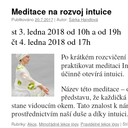
Meditace na rozvoj intuice
Publikováno
20.7.2017
|
Autor:
Šárka Handlová
st 3. ledna 2018 od 10h a od 19h
čt 4. ledna 2018 od 17h
Po krátkém rozcvičení
praktikovat meditaci In
účinně otevírá intuici.
Název této meditace – 
představu, že každičká 
stane vidoucím okem. Tato znalost k ná
prostřednictvím naší duše a díky intuici
Rubriky:
Akce
,
Mimořádné lekce jógy
,
Pravidelné lekce jógy
|
Ští