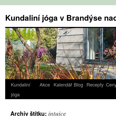
Přejít
k
Kundaliní jóga v Brandýse n
obsahu
webu
Kundaliní
Akce
Kalendář
Blog
Recepty
Cen
jóga
intuice
Archiv štítku: