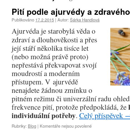
Pití podle ajurvédy a zdravéh
Publikováno
17.2.2015
|
Autor:
Šárka Handlová
Ajurvéda je starobylá věda o
zdraví a dlouhověkosti a přes
její stáří několika tisíce let
(nebo možná právě proto)
nepřestává překvapovat svojí
moudrostí a moderním
přístupem. V ajurvédě
nenajdete žádnou zmínku o
pitném režimu či univerzální radu ohle
frekvence pití, protože předpokládá, že
individuální potřeby
.
Celý příspěvek
u
Rubriky:
Blog
|
Komentáře nejsou povolené