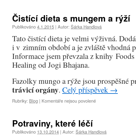
textu
s
názvem
Čistící dieta s mungem a rýží
Pití
podle
Publikováno
4.1.2015
|
Autor:
Šárka Handlová
ajurvédy
Tato čistící dieta je velmi výživná. Dod
a
zdravého
i v zimním období a je zvláště vhodná pr
rozumu
Informace jsem převzala z knihy Foods 
Healing od Jogi Bhajana.
Fazolky mungo a rýže jsou prospěšné 
trávicí orgány
.
Celý příspěvek
→
u
Rubriky:
Blog
|
Komentáře nejsou povolené
textu
s
názvem
Potraviny, které léčí
Čistící
dieta
Publikováno
13.10.2014
|
Autor:
Šárka Handlová