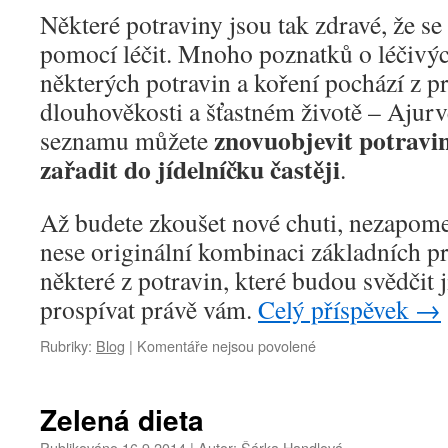
s
Některé potraviny jsou tak zdravé, že se
mungem
a
pomocí léčit. Mnoho poznatků o léčivý
rýží
některých potravin a koření pochází z 
dlouhověkosti a šťastném životě – Ajur
znovuobjevit potraviny
seznamu můžete
zařadit do jídelníčku častěji
.
Až budete zkoušet nové chuti, nezapome
nese originální kombinaci základních pr
některé z potravin, které budou svědčit
prospívat právě vám.
Celý příspěvek
→
u
Rubriky:
Blog
|
Komentáře nejsou povolené
textu
s
názvem
Zelená dieta
Potraviny,
které
Publikováno
16.9.2014
|
Autor:
Šárka Handlová