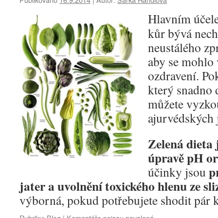
léčí
Hlavním účele
kůr bývá nech
neustálého zp
aby se mohlo 
ozdravení. Pok
který snadno d
můžete vyzkou
ajurvédských 
Zelená dieta 
úpravě pH o
p
účinky jsou
jater a uvolnění toxického hlenu ze sli
výborná, pokud potřebujete shodit pár 
u
Rubriky:
Blog
|
Komentáře nejsou povolené