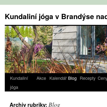
Přejít
k
Kundaliní jóga v Brandýse n
obsahu
webu
Kundaliní
Akce
Kalendář
Blog
Recepty
Cen
jóga
Blog
Archiv rubriky: