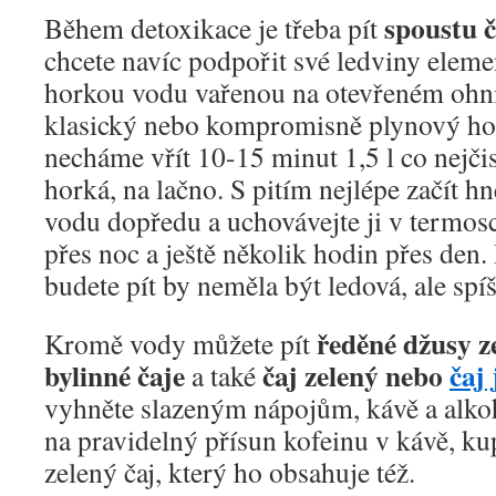
spoustu č
Během detoxikace je třeba pít
chcete navíc podpořit své ledviny eleme
horkou vodu vařenou na otevřeném ohni.
klasický nebo kompromisně plynový ho
necháme vřít 10-15 minut 1,5 l co nejčis
horká, na lačno. S pitím nejlépe začít hn
vodu dopředu a uchovávejte ji v termosc
přes noc a ještě několik hodin přes den.
budete pít by neměla být ledová, ale spí
ředěné džusy z
Kromě vody můžete pít
bylinné čaje
čaj zelený nebo
čaj
a také
vyhněte slazeným nápojům, kávě a alkoh
na pravidelný přísun kofeinu v kávě, kup
zelený čaj, který ho obsahuje též.