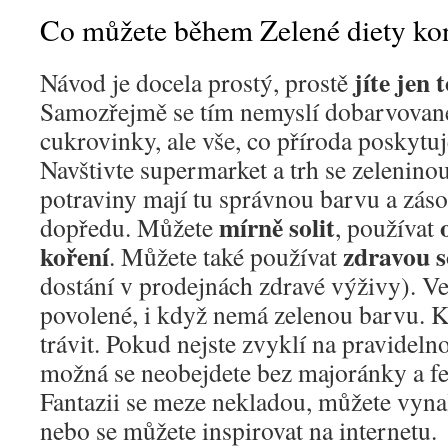
Co můžete během Zelené diety k
jíte jen t
Návod je docela prostý, prostě
Samozřejmě se tím nemyslí dobarvovan
cukrovinky, ale vše, co příroda poskytu
Navštivte supermarket a trh se zeleninou 
potraviny mají tu správnou barvu a záso
mírně solit
dopředu. Můžete
, používat
koření
zdravou 
. Můžete také používat
dostání v prodejnách zdravé výživy). Ve
povolené, i když nemá zelenou barvu.
trávit. Pokud nejste zvyklí na pravidel
možná se neobejdete bez majoránky a fe
Fantazii se meze nekladou, můžete vynal
nebo se můžete inspirovat na internetu.