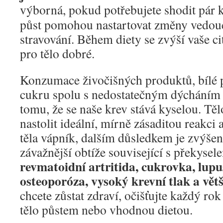
výborná, pokud potřebujete shodit pár 
půst pomohou nastartovat změny vedouc
stravování. Během diety se zvýší vaše cit
pro tělo dobré.
Konzumace živočišných produktů, bílé
cukru spolu s nedostatečným dýcháním 
tomu, že se naše krev stává kyselou. Těl
nastolit ideální, mírně zásaditou reakci 
těla vápník, dalším důsledkem je zvýšen
závažnější obtíže související s překyse
revmatoidní artritida, cukrovka, lupu
osteoporóza, vysoký krevní tlak a vět
chcete zůstat zdraví, očišťujte každý ro
tělo půstem nebo vhodnou dietou.