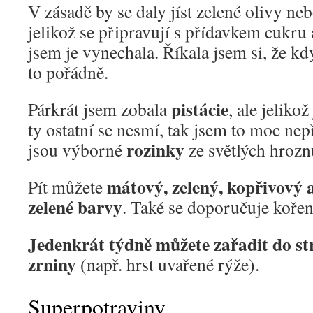
V zásadě by se daly jíst zelené olivy ne
jelikož se připravují s přídavkem cukru 
jsem je vynechala. Říkala jsem si, že kdy
to pořádně.
pistácie
Párkrát jsem zobala
, ale jeliko
ty ostatní se nesmí, tak jsem to moc ne
rozinky
jsou výborné
ze světlých hrozn
mátový, zelený, kopřivový a
Pít můžete
zelené barvy
. Také se doporučuje koře
Jedenkrát týdně můžete zařadit do st
zrniny
(např. hrst uvařené rýže).
Superpotraviny