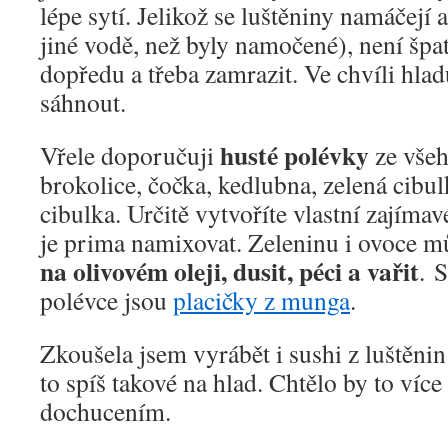
lépe sytí. Jelikož se luštěniny namáčejí 
jiné vodě, než byly namočené), není špatn
dopředu a třeba zamrazit. Ve chvíli hla
sáhnout.
husté polévky
Vřele doporučuji
ze všeh
brokolice, čočka, kedlubna, zelená cibul
cibulka. Určitě vytvoříte vlastní zajím
je prima namixovat. Zeleninu i ovoce m
na olivovém oleji, dusit, péci a vařit
. 
polévce jsou
placičky z munga
.
Zkoušela jsem vyrábět i sushi z luštěni
to spíš takové na hlad. Chtělo by to více 
dochucením.