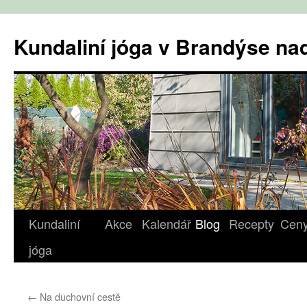
Přejít
k
Kundaliní jóga v Brandýse n
obsahu
webu
Kundaliní
Akce
Kalendář
Blog
Recepty
Cen
jóga
←
Na duchovní cestě