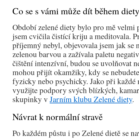
Co se s vámi může dít během diet
Období zelené diety bylo pro mě velmi 
jsem cvičila čistící kriju a meditovala. 
příjemný nebyl, objevovala jsem jak se 
zelenou barvou a zažívala paletu negati
čištění intenzívní, budou se uvolňovat n
mohou přijít okamžiky, kdy se nebudete
fyzicky nebo psychicky. Jako při každé
využijte podpory svých blízkých, kama
skupinky v
Jarním klubu Zelené diety
.
Návrat k normální stravě
Po každém půstu i po Zelené dietě se n