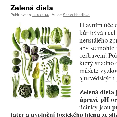
Zelená dieta
Publikováno
16.9.2014
|
Autor:
Šárka Handlová
Hlavním účele
kůr bývá nech
neustálého zp
aby se mohlo 
ozdravení. Pok
který snadno d
můžete vyzkou
ajurvédských 
Zelená dieta 
úpravě pH o
p
účinky jsou
jater a uvolnění toxického hlenu ze sli