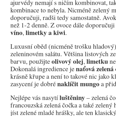
ajurvédy nemají s ničím kombinovat, tak
kombinace to nebyla. Nicméně zelený m
doporučuji, radši tedy samostatně. Avok
než 1-2 denně. Z ovoce dále doporučuj
víno
limetky a kiwi
,
.
Luxusní oběd (nicméně trošku hladový)
zeleninovém salátu. Většina listových z
olivový olej
limetku
barvu, použijte
,
ne
naťová zelená 
Dokonalá ingredience je
krásně křupe a není to takové nic jako kl
naklíčit mungo
zasycení je dobré
a přid
luštěniny
Nejlépe vás nasytí
– zelená čo
francouzská zelená čočka a také zelený
jíst zelené mladé hrášky, ale ten klasick