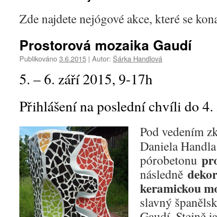
Zde najdete nejógové akce, které se kona
Prostorová mozaika Gaudí
Publikováno
3.6.2015
|
Autor:
Šárka Handlová
5. – 6. září 2015, 9-17h
Přihlášení na poslední chvíli do 4. 
Pod vedením z
Daniela Handla 
pr
pórobetonu
dekor
následně
keramickou m
slavný španělsk
Gaudí. Stejně 