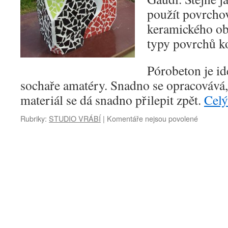
použít povrcho
keramického ob
typy povrchů k
Pórobeton je id
sochaře amatéry. Snadno se opracovává,
materiál se dá snadno přilepit zpět.
Celý
u
Rubriky:
STUDIO VRÁBÍ
|
Komentáře nejsou povolené
textu
s
názvem
Prostoro
mozaika
Gaudí