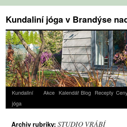
Přejít
k
Kundaliní jóga v Brandýse n
obsahu
webu
Kundaliní
Akce
Kalendář
Blog
Recepty
Cen
jóga
STUDIO VRÁBÍ
Archiv rubriky: