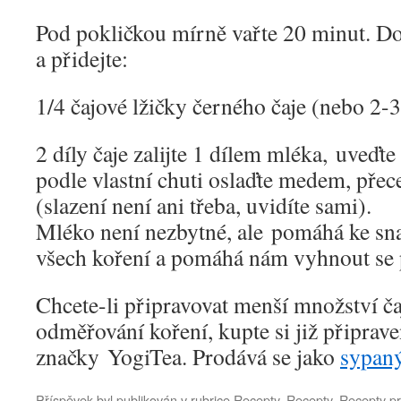
Pod pokličkou mírně vařte 20 minut. D
a přidejte:
1/4 čajové lžičky černého čaje (nebo 2-
2 díly čaje zalijte 1 dílem mléka, uveďte
podle vlastní chuti oslaďte medem, přece
(slazení není ani třeba, uvidíte sami).
Mléko není nezbytné, ale pomáhá ke sn
všech koření a pomáhá nám vyhnout se 
Chcete-li připravovat menší množství ča
odměřování koření, kupte si již připrave
značky YogiTea. Prodává se jako
sypan
Příspěvek byl publikován v rubrice
Recepty
,
Recepty
,
Recepty pr