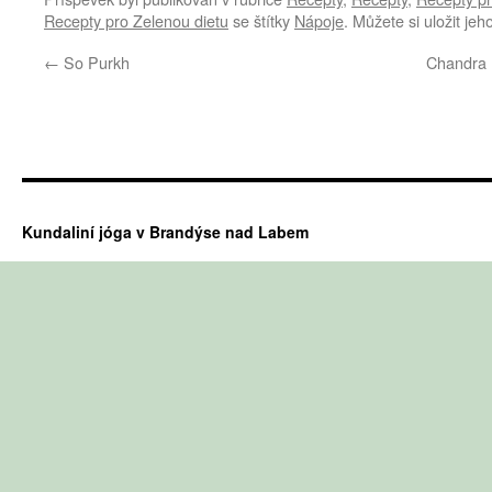
Recepty pro Zelenou dietu
se štítky
Nápoje
. Můžete si uložit jeh
←
So Purkh
Chandra 
Kundaliní jóga v Brandýse nad Labem