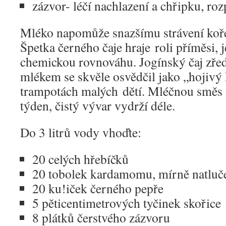
zázvor- léčí nachlazení a chřipku, roz
Mléko napomůže snazšímu strávení koře
Špetka černého čaje hraje roli příměsi, 
chemickou rovnováhu. Jogínský čaj zř
mlékem se skvěle osvědčil jako „hojivý 
trampotách malých dětí. Mléčnou směs 
týden, čistý vývar vydrží déle.
Do 3 litrů vody vhoďte:
20 celých hřebíčků
20 tobolek kardamomu, mírně natluč
20 ku!iček černého pepře
5 pěticentimetrových tyčinek skořice
8 plátků čerstvého zázvoru