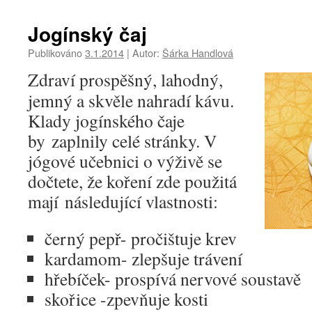
Jogínský čaj
Publikováno
3.1.2014
|
Autor:
Šárka Handlová
Zdraví prospěšný, lahodný,
jemný a skvěle nahradí kávu.
Klady jogínského čaje
by zaplnily celé stránky. V
jógové učebnici o výživě se
dočtete, že koření zde použitá
mají následující vlastnosti:
černý pepř- pročištuje krev
kardamom- zlepšuje trávení
hřebíček- prospívá nervové soustavě
skořice -zpevňuje kosti