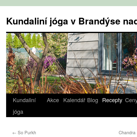
Přejít
k
Kundaliní jóga v Brandýse n
obsahu
webu
Kundaliní
Akce
Kalendář
Blog
Recepty
Cen
jóga
←
So Purkh
Chandra 