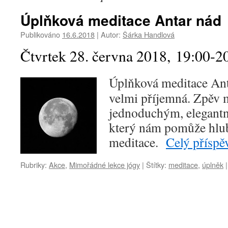
Úplňková meditace Antar nád
Publikováno
16.6.2018
|
Autor:
Šárka Handlová
Čtvrtek 28. června 2018, 19:00-2
Úplňková meditace Ant
velmi příjemná. Zpěv 
jednoduchým, elegant
který nám pomůže hlub
meditace.
Celý přísp
Rubriky:
Akce
,
Mimořádné lekce jógy
|
Štítky:
meditace
,
úplněk
|