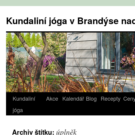
Přejít
k
Kundaliní jóga v Brandýse n
obsahu
webu
Kundaliní
Akce
Kalendář
Blog
Recepty
Cen
jóga
úplněk
Archiv štítku: