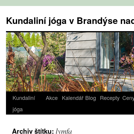
Přejít
k
Kundaliní jóga v Brandýse n
obsahu
webu
Kundaliní
Akce
Kalendář
Blog
Recepty
Cen
jóga
lymfa
Archiv štítku: