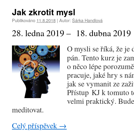
Jak zkrotit mysl
Publikováno
11.8.2018
|
Autor:
Šárka Handlová
28. ledna 2019 – 18. dubna 2019
O mysli se říká, že je
pán. Tento kurz je za
o něco lépe porozuměl
pracuje, jaké hry s nám
jak se vymanit ze zaž
Přístup KJ k tomuto t
velmi praktický. Bude
meditovat.
Celý příspěvek
→