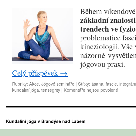
Během víkendovéh
základní znalosti
trendech ve fyzio
problematice fasci
kineziologii. Vše
názorně vysvětlen
jógovou praxi.
Celý příspěvek
→
Rubriky:
Akce
,
Jógové semináře
|
Štítky:
ásana
,
fascie
,
integrán
u
kundaliní jóga
,
tensegrity
|
Komentáře nejsou povolené
textu
s
názvem
Jóga
a
Kundaliní jóga v Brandýse nad Labem
současn
trendy