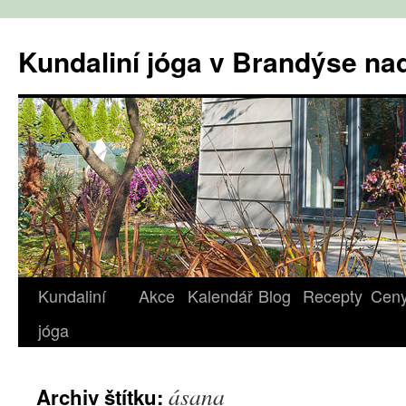
Přejít
k
Kundaliní jóga v Brandýse n
obsahu
webu
Kundaliní
Akce
Kalendář
Blog
Recepty
Cen
jóga
ásana
Archiv štítku: