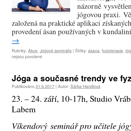
názorně vysvětlen
jógovou praxi. Vě
založená na praktické aplikaci získaných
provedení ásan používaných v kundaliní
→
Rubriky:
Akce
,
Jógové semináře
|
Štítky:
ásana
,
fyzioterapie
,
jó
u
nejsou povolené
textu
s
názvem
Jóga a současné trendy ve fyz
Jóga
a
Publikováno
21.6.2017
|
Autor:
Šárka Handlová
současné
23. – 24. září, 10-17h, Studio Vrá
trendy
ve
Labem
fyzioterapii
2
Víkendový seminář pro učitele jóg