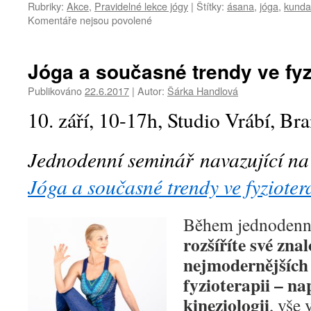
Rubriky:
Akce
,
Pravidelné lekce jógy
|
Štítky:
ásana
,
jóga
,
kundal
u
Komentáře nejsou povolené
textu
s
názvem
Jóga a současné trendy ve fyzi
Jak
zkrotit
Publikováno
22.6.2017
|
Autor:
Šárka Handlová
mysl
10. září, 10-17h, Studio Vrábí, B
Jednodenní seminář navazující na
Jóga a současné trendy ve fyzioter
Během jednodenn
rozšíříte své znal
nejmodernějších 
fyzioterapii
– na
kineziologii
, vše 