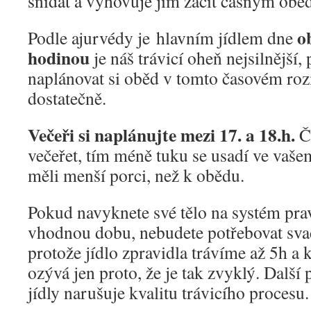
snídat a vyhovuje jim začít časným obě
o
Podle ajurvédy je hlavním jídlem dne
hodinou
je náš trávicí oheň nejsilnější,
naplánovat si oběd v tomto časovém rozm
dostatečně.
Večeři si naplánujte mezi 17. a 18.h.
Čí
večeřet, tím méně tuku se usadí ve vašem
měli menší porci, než k obědu.
Pokud navyknete své tělo na systém prav
vhodnou dobu, nebudete potřebovat svači
protože jídlo zpravidla trávíme až 5h a 
ozývá jen proto, že je tak zvyklý. Další
jídly narušuje kvalitu trávicího procesu.