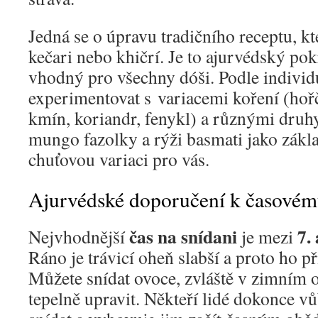
Jedná se o úpravu tradičního receptu, kt
kečari nebo khičrí. Je to ajurvédský p
vhodný pro všechny dóši. Podle individ
experimentovat s variacemi koření (hoř
kmín, koriandr, fenykl) a různými druhy
mungo fazolky a rýži basmati jako zákla
chuťovou variaci pro vás.
Ajurvédské doporučení k časovému
čas na snídani
7.
Nejvhodnější
je mezi
Ráno je trávicí oheň slabší a proto ho př
Můžete snídat ovoce, zvláště v zimním
tepelně upravit. Někteří lidé dokonce vů