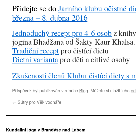
Přidejte se do
Jarního klubu očistné di
března – 8. dubna 2016
Jednoduchý recept pro 4-6 osob
z knihy
jogína Bhadžana od Šakty Kaur Khalsa.
Tradiční recept
pro čistící dietu
Dietní varianta
pro děti a citlivé osoby
Zkušenosti členů Klubu čistící diety s 
Příspěvek byl publikován v rubrice
Blog
. Můžete si uložit jeho
od
←
Sútry pro Věk vodnáře
Kundaliní jóga v Brandýse nad Labem