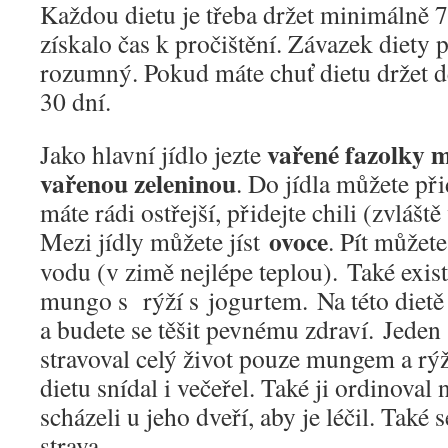
Každou dietu je třeba držet minimálně 7
získalo čas k pročištění. Závazek diety 
rozumný. Pokud máte chuť dietu držet d
30 dní.
vařené fazolky m
Jako hlavní jídlo jezte
vařenou zeleninou
. Do jídla můžete př
máte rádi ostřejší, přidejte chili (zvlášt
ovoce
Mezi jídly můžete jíst
. Pít můžet
vodu (v zimě nejlépe teplou). Také exist
mungo s rýží s jogurtem. Na této dietě
a budete se těšit pevnému zdraví. Jeden
stravoval celý život pouze mungem a rýž
dietu snídal i večeřel. Také ji ordinova
scházeli u jeho dveří, aby je léčil. Také s
strava.