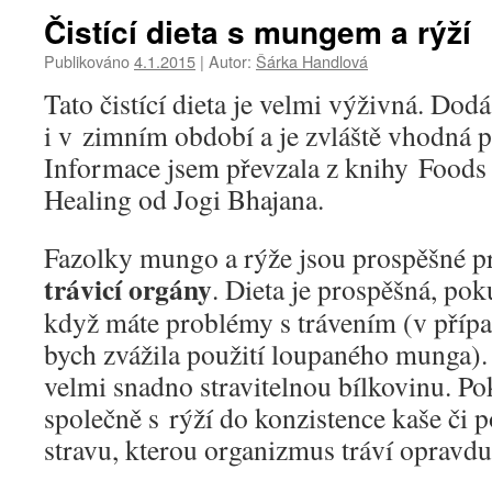
Čistící dieta s mungem a rýží
Publikováno
4.1.2015
|
Autor:
Šárka Handlová
Tato čistící dieta je velmi výživná. Dod
i v zimním období a je zvláště vhodná pr
Informace jsem převzala z knihy Foods 
Healing od Jogi Bhajana.
Fazolky mungo a rýže jsou prospěšné 
trávicí orgány
.
Dieta je prospěšná, pok
když máte problémy s trávením (v přípa
bych zvážila použití loupaného munga)
velmi snadno stravitelnou bílkovinu. Po
společně s rýží do konzistence kaše či p
stravu, kterou organizmus tráví opravd