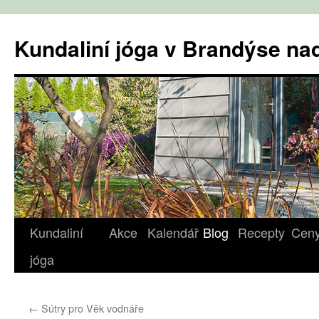
Přejít
k
Kundaliní jóga v Brandýse n
obsahu
webu
Kundaliní
Akce
Kalendář
Blog
Recepty
Cen
jóga
←
Sútry pro Věk vodnáře