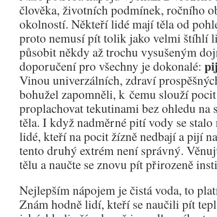
člověka, životních podmínek, ročního o
okolností. Někteří lidé mají těla od pohl
proto nemusí pít tolik jako velmi štíhlí 
působit někdy až trochu vysušeným do
pi
doporučení pro všechny je dokonalé:
Vinou univerzálních, zdraví prospěšný
bohužel zapomněli, k čemu slouží pocit 
proplachovat tekutinami bez ohledu na 
těla. I když nadměrné pití vody se stalo
lidé, kteří na pocit žízně nedbají a pijí 
tento druhý extrém není správný. Věnu
tělu a naučte se znovu pít přirozeně inst
Nejlepším nápojem je čistá voda, to pla
Znám hodně lidí, kteří se naučili pít te