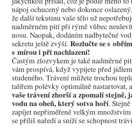
jakýchkoli přísad, což je podle mého to 
nápoj ochucený nebo dokonce oslazený,
že další tekutinu vaše tělo už nepotřebuj
nadměrném pití při rýmě vůbec neulev
nosu. Naopak, dodáním nadbytečné vody
Rozlučte se s obřím
sekretu ještě zvýší.
s mírou i při nachlazení!
Častým zlozvykem je také nadměrné pit
vám prospívá, když vypijete před jídle
studeného. Trávení můžete trochou tepl
talířem polévky optimálně nastartovat, 
vaše trávení zhorší a zpomalí stejně, 
vodu na oheň, který sotva hoří
. Stejně
zapíjet nepřiměřeně velkým množstvím t
se příliš naředí a sníží se schopnost trávi