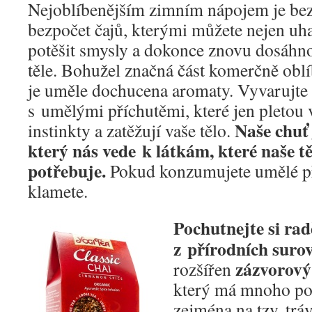
Nejoblíbenějším zimním nápojem je bez
bezpočet čajů, kterými můžete nejen uhas
potěšit smysly a dokonce znovu dosáhn
těle. Bohužel značná část komerčně obl
je uměle dochucena aromaty. Vyvarujte 
s umělými příchutěmi, které jen pletou 
Naše chuť 
instinkty a zatěžují vaše tělo.
který nás vede k látkám, které naše tě
potřebuje.
Pokud konzumujete umělé pří
klamete.
Pochutnejte si rad
z přírodních surov
zázvorový
rozšířen
který má mnoho po
zejména na tzv. tráv