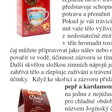
představuje schopno
potravu a přeměnit j
Pokud je váš trávic
mít vaše tělo výživ
z nedostatečně ztr
v těle hromadit to
čaj můžete připravovat jako nálev nebo
povařit ve vodě, účinnost zázvoru se tím
Další skvělou složkou zimních nápojů j
zahřívá tělo a zlepšuje zažívání a trávení
účinky. Když ke skořici a zázvoru přid
pepř a kardamo
na jednu z nejúžas
pro chladné obdob
názvem Jogínský č