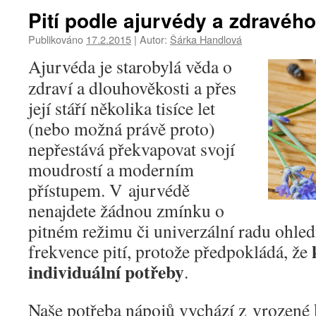
Pití podle ajurvédy a zdravéh
Publikováno
17.2.2015
|
Autor:
Šárka Handlová
Ajurvéda je starobylá věda o
zdraví a dlouhověkosti a přes
její stáří několika tisíce let
(nebo možná právě proto)
nepřestává překvapovat svojí
moudrostí a moderním
přístupem. V ajurvédě
nenajdete žádnou zmínku o
pitném režimu či univerzální radu ohle
frekvence pití, protože předpokládá, že
individuální potřeby
.
Naše potřeba nápojů vychází z vrozené 