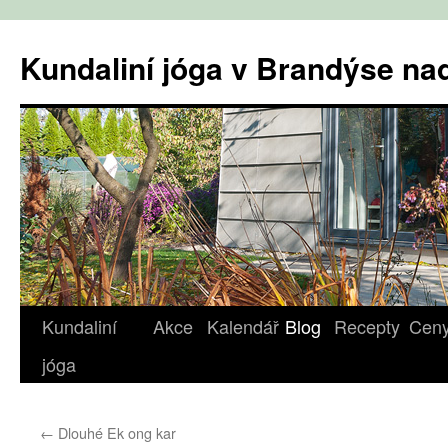
Přejít
k
Kundaliní jóga v Brandýse n
obsahu
webu
Kundaliní
Akce
Kalendář
Blog
Recepty
Cen
jóga
←
Dlouhé Ek ong kar