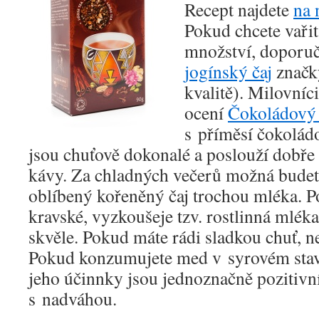
Recept najdete
na 
Pokud chcete vaři
množství, doporuč
jogínský čaj
značk
kvalitě). Milovníc
ocení
Čokoládový 
s příměsí čokolád
jsou chuťově dokonalé a poslouží dobře 
kávy. Za chladných večerů možná budete
oblíbený kořeněný čaj trochou mléka. P
kravské, vyzkoušeje tzv. rostlinná mléka
skvěle. Pokud máte rádi sladkou chuť, n
Pokud konzumujete med v syrovém stavu
jeho účinnky jsou jednoznačně pozitivn
s nadváhou.