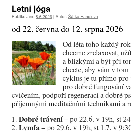
Letní jóga
Publikováno
8.6.2026
|
Autor:
Šárka Handlová
od 22. června do 12. srpna 2026
Od léta toho každý ro
chceme zrelaxovat, užít 
a blízkými a být při to
chcete, aby vám v tom 
cyklus je tu přímo pro
pro dobré fungování v
cvičením, podpoří regeneraci a dobré p
příjemnými meditačními technikami a re
Dobré trávení
– po 22.6. v 19h, st 2
Lymfa
– po 29.6. v 19h, st 1.7. v 9:3