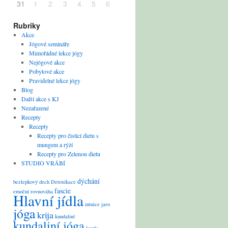
31
1
2
3
4
5
6
Rubriky
Akce
Jógové semináře
Mimořádné lekce jógy
Nejógové akce
Pobytové akce
Pravidelné lekce jógy
Blog
Další akce s KJ
Nezařazené
Recepty
Recepty
Recepty pro čistící dietu s
mungem a rýží
Recepty pro Zelenou dietu
STUDIO VRÁBÍ
dýchání
bezlepkový
dech
Detoxikace
fascie
emoční rovnováha
Hlavní jídla
intuice
jaro
jóga
krija
kundaliní
kundaliní jóga