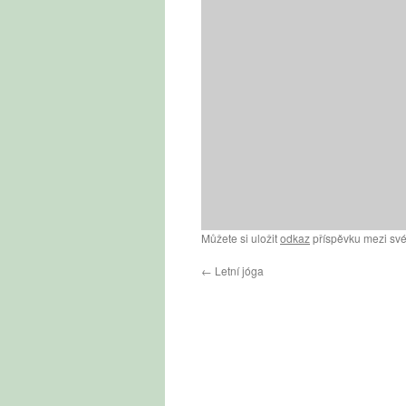
Můžete si uložit
odkaz
příspěvku mezi své
←
Letní jóga