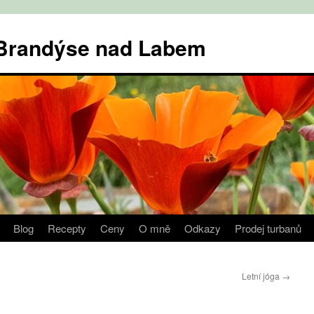
v Brandýse nad Labem
Blog
Recepty
Ceny
O mně
Odkazy
Prodej turbanů
Letní jóga
→