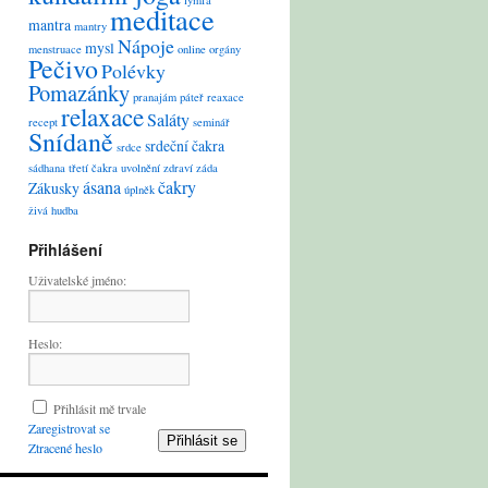
lymfa
meditace
mantra
mantry
Nápoje
mysl
menstruace
online
orgány
Pečivo
Polévky
Pomazánky
pranajám
páteř
reaxace
relaxace
Saláty
recept
seminář
Snídaně
srdeční čakra
srdce
sádhana
třetí čakra
uvolnění
zdraví
záda
ásana
čakry
Zákusky
úplněk
živá hudba
Přihlášení
Uživatelské jméno:
Heslo:
Přihlásit mě trvale
Zaregistrovat se
Přihlásit se
Ztracené heslo