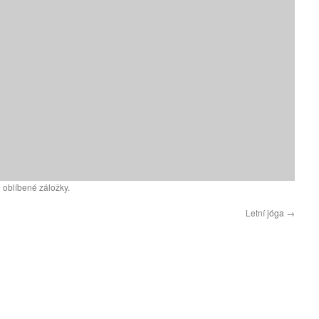
 oblíbené záložky.
Letní jóga
→