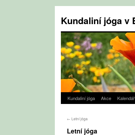
Přejít
k
Kundaliní jóga 
obsahu
webu
Kundaliní jóga
Akce
Kalendář
←
Letní jóga
Letní jóga