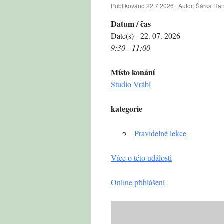
Publikováno
22.7.2026
|
Autor:
Šárka Ha
Datum / čas
Date(s) - 22. 07. 2026
9:30 - 11:00
Místo konání
Studio Vrábí
kategorie
Pravidelné lekce
Více o této události
Online přihlášení