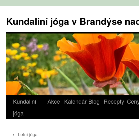
Přejít
k
Kundaliní jóga v Brandýse n
obsahu
webu
Kundaliní
Akce
Kalendář
Blog
Recepty
Cen
jóga
←
Letní jóga