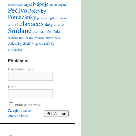
Nápoje
mysl
menstruace
online
orgány
Pečivo
Polévky
Pomazánky
pranajám
páteř
reaxace
relaxace
Saláty
recept
seminář
Snídaně
srdeční čakra
srdce
sádhana
třetí čakra
uvolnění
zdraví
záda
ásana
čakry
Zákusky
úplněk
živá hudba
Přihlášení
Uživatelské jméno:
Heslo:
Přihlásit mě trvale
Zaregistrovat se
Přihlásit se
Ztracené heslo