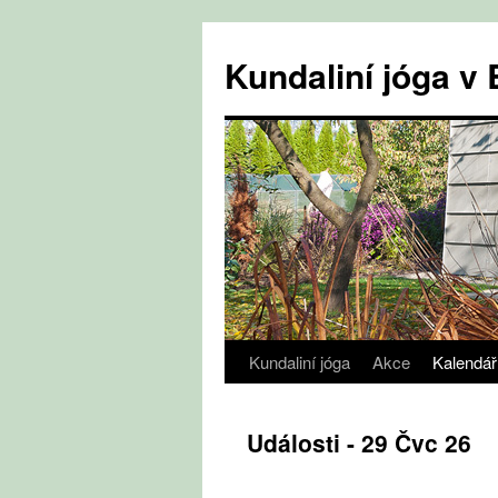
Přejít
k
Kundaliní jóga 
obsahu
webu
Kundaliní jóga
Akce
Kalendář
Události - 29 Čvc 26