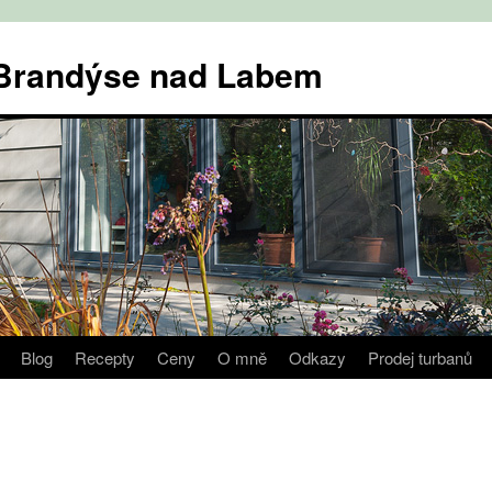
v Brandýse nad Labem
Blog
Recepty
Ceny
O mně
Odkazy
Prodej turbanů