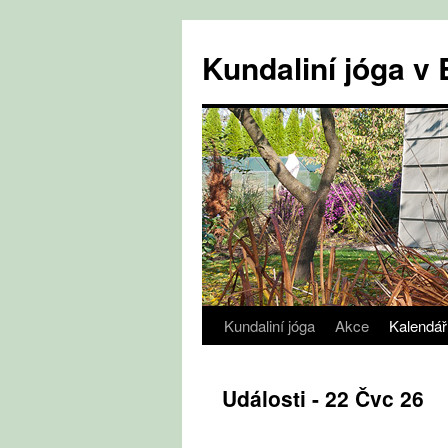
Přejít
k
Kundaliní jóga 
obsahu
webu
Kundaliní jóga
Akce
Kalendář
Události - 22 Čvc 26