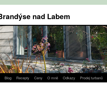
v Brandýse nad Labem
Blog
Recepty
Ceny
O mně
Odkazy
Prodej turbanů