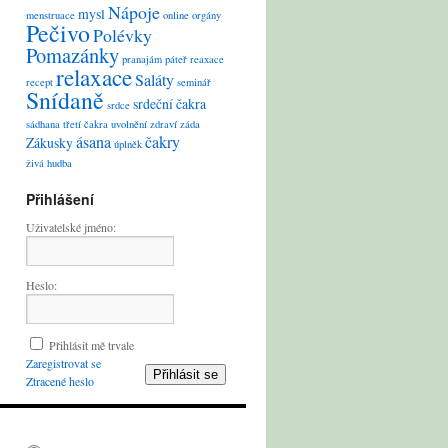
Nápoje
mysl
menstruace
online
orgány
Pečivo
Polévky
Pomazánky
pranajám
páteř
reaxace
relaxace
Saláty
recept
seminář
Snídaně
srdeční čakra
srdce
sádhana
třetí čakra
uvolnění
zdraví
záda
ásana
čakry
Zákusky
úplněk
živá hudba
Přihlášení
Uživatelské jméno:
Heslo:
Přihlásit mě trvale
Zaregistrovat se
Přihlásit se
Ztracené heslo