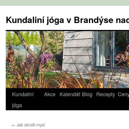
Přejít
k
Kundaliní jóga v Brandýse n
obsahu
webu
Kundaliní
Akce
Kalendář
Blog
Recepty
Cen
jóga
←
Jak zkrotit mysl