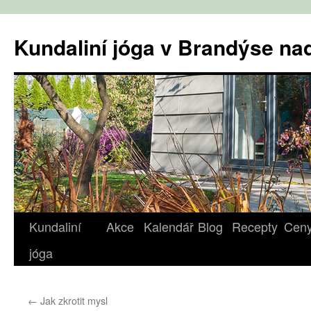
Přejít
k
Kundaliní jóga v Brandýse n
obsahu
webu
Kundaliní
Akce
Kalendář
Blog
Recepty
Cen
jóga
←
Jak zkrotit mysl