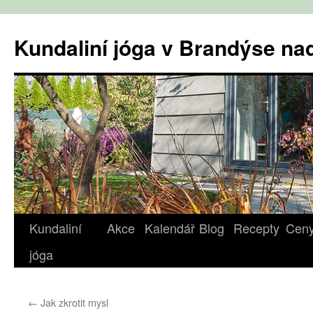
Přejít
k
Kundaliní jóga v Brandýse n
obsahu
webu
Kundaliní
Akce
Kalendář
Blog
Recepty
Cen
jóga
←
Jak zkrotit mysl