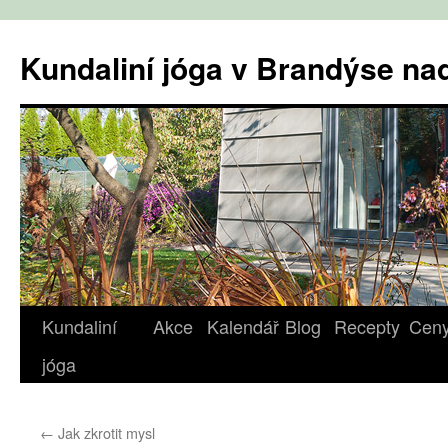
Přejít
k
Kundaliní jóga v Brandýse n
obsahu
webu
Kundaliní
Akce
Kalendář
Blog
Recepty
Cen
jóga
←
Jak zkrotit mysl