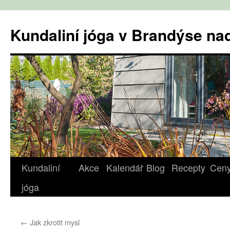
Přejít
k
Kundaliní jóga v Brandýse n
obsahu
webu
Kundaliní
Akce
Kalendář
Blog
Recepty
Cen
jóga
←
Jak zkrotit mysl