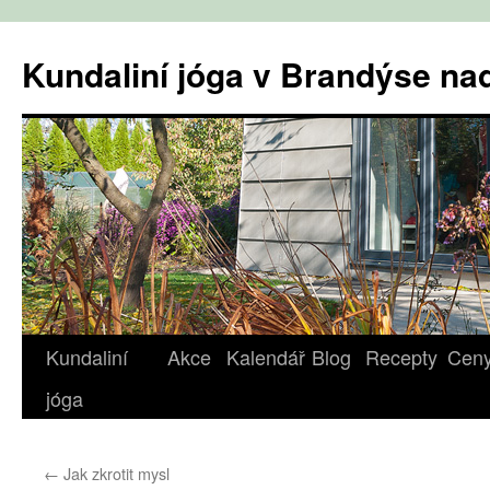
Přejít
k
Kundaliní jóga v Brandýse n
obsahu
webu
Kundaliní
Akce
Kalendář
Blog
Recepty
Cen
jóga
←
Jak zkrotit mysl