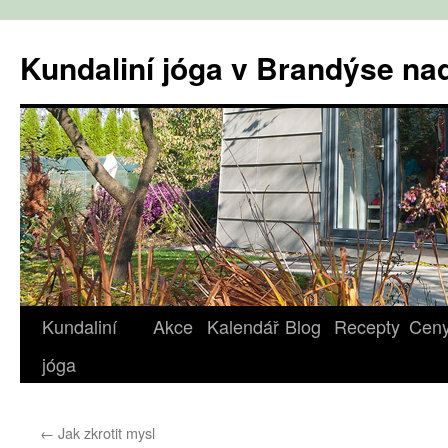
Přejít
k
Kundaliní jóga v Brandýse n
obsahu
webu
Kundaliní
Akce
Kalendář
Blog
Recepty
Cen
jóga
←
Jak zkrotit mysl