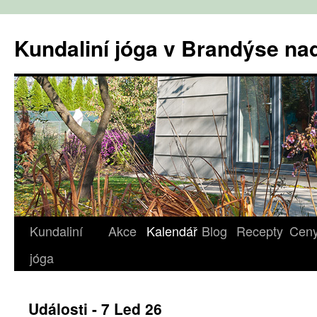
Přejít
k
Kundaliní jóga v Brandýse n
obsahu
webu
Kundaliní
Akce
Kalendář
Blog
Recepty
Cen
jóga
Události - 7 Led 26