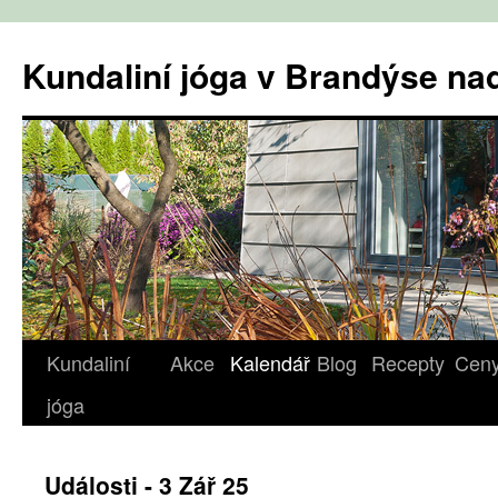
Přejít
k
Kundaliní jóga v Brandýse n
obsahu
webu
Kundaliní
Akce
Kalendář
Blog
Recepty
Cen
jóga
Události - 3 Zář 25