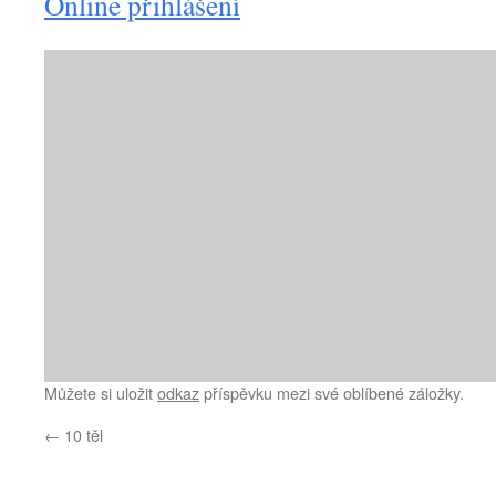
Online přihlášení
Můžete si uložit
odkaz
příspěvku mezi své oblíbené záložky.
←
10 těl