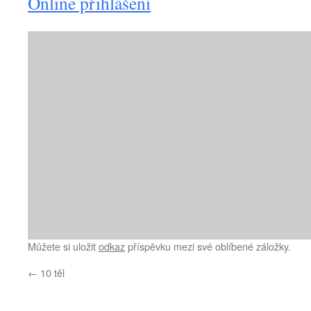
Online přihlášení
Můžete si uložit
odkaz
příspěvku mezi své oblíbené záložky.
←
10 těl