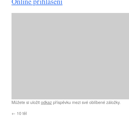
Online přihlášení
Můžete si uložit
odkaz
příspěvku mezi své oblíbené záložky.
←
10 těl