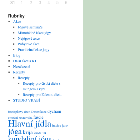
31
1
2
3
4
5
6
Rubriky
Akce
Jógové semináře
Mimořádné lekce jógy
Nejógové akce
Pobytové akce
Pravidelné lekce jógy
Blog
Další akce s KJ
Nezařazené
Recepty
Recepty
Recepty pro čistící dietu s
mungem a rýží
Recepty pro Zelenou dietu
STUDIO VRÁBÍ
dýchání
bezlepkový
dech
Detoxikace
fascie
emoční rovnováha
Hlavní jídla
intuice
jaro
jóga
krija
kundaliní
kundaliní jóga