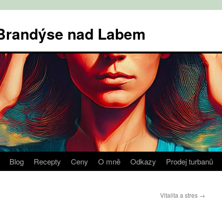
v Brandýse nad Labem
Blog
Recepty
Ceny
O mně
Odkazy
Prodej turbanů
Vitalita a stres
→