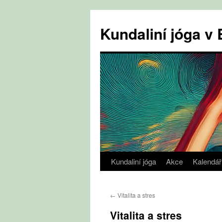
Přejít
k
Kundaliní jóga 
obsahu
webu
Kundaliní jóga
Akce
Kalendář
←
Vitalita a stres
Vitalita a stres