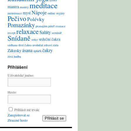
lymfa
meditace
mantra
mantry
Nápoje
mysl
menstruace
online
orgány
Pečivo
Polévky
Pomazánky
pranajám
páteř
reaxace
relaxace
Saláty
recept
seminář
Snídaně
srdeční čakra
srdce
sádhana
třetí čakra
uvolnění
zdraví
záda
ásana
čakry
Zákusky
úplněk
živá hudba
Přihlášení
Uživatelské jméno:
Heslo:
Přihlásit mě trvale
Zaregistrovat se
Přihlásit se
Ztracené heslo