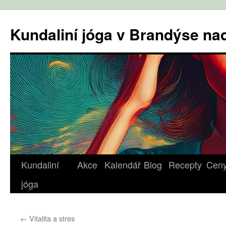
Přejít
k
Kundaliní jóga v Brandýse n
obsahu
webu
Kundaliní
Akce
Kalendář
Blog
Recepty
Cen
jóga
←
Vitalita a stres