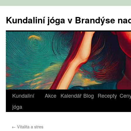
Přejít
k
Kundaliní jóga v Brandýse n
obsahu
webu
Kundaliní
Akce
Kalendář
Blog
Recepty
Cen
jóga
←
Vitalita a stres