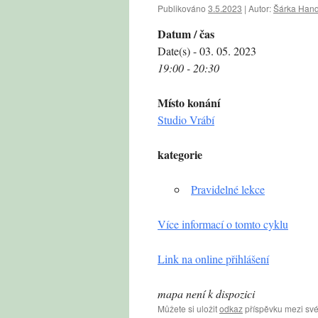
Publikováno
3.5.2023
|
Autor:
Šárka Hand
Datum / čas
Date(s) - 03. 05. 2023
19:00 - 20:30
Místo konání
Studio Vrábí
kategorie
Pravidelné lekce
Více informací o tomto cyklu
Link na online přihlášení
mapa není k dispozici
Můžete si uložit
odkaz
příspěvku mezi své