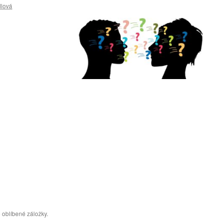
lová
 oblíbené záložky.