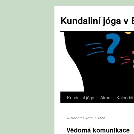
Přejít
k
Kundaliní jóga 
obsahu
webu
Kundaliní jóga
Akce
Kalendář
←
Vědomá komunikace
Vědomá komunikace