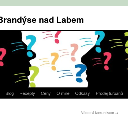
v Brandýse nad Labem
Blog
Recepty
Ceny
O mně
Odkazy
Prodej turbanů
Vědomá komunikace
→