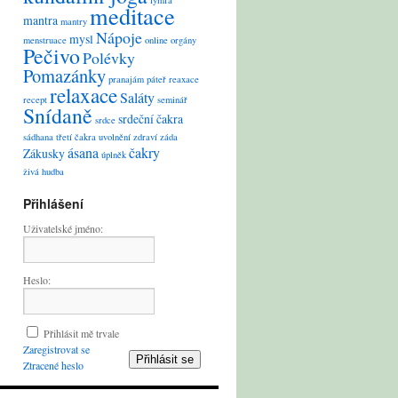
lymfa
meditace
mantra
mantry
Nápoje
mysl
menstruace
online
orgány
Pečivo
Polévky
Pomazánky
pranajám
páteř
reaxace
relaxace
Saláty
recept
seminář
Snídaně
srdeční čakra
srdce
sádhana
třetí čakra
uvolnění
zdraví
záda
ásana
čakry
Zákusky
úplněk
živá hudba
Přihlášení
Uživatelské jméno:
Heslo:
Přihlásit mě trvale
Zaregistrovat se
Přihlásit se
Ztracené heslo