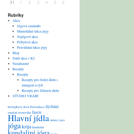
31
1
2
3
4
5
6
Rubriky
Akce
Jógové semináře
Mimořádné lekce jógy
Nejógové akce
Pobytové akce
Pravidelné lekce jógy
Blog
Další akce s KJ
Nezařazené
Recepty
Recepty
Recepty pro čistící dietu s
mungem a rýží
Recepty pro Zelenou dietu
STUDIO VRÁBÍ
dýchání
bezlepkový
dech
Detoxikace
fascie
emoční rovnováha
Hlavní jídla
intuice
jaro
jóga
krija
kundaliní
kundaliní jóga