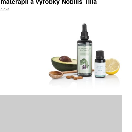
materapií a výrobky Nobilis Tilia
ndlová