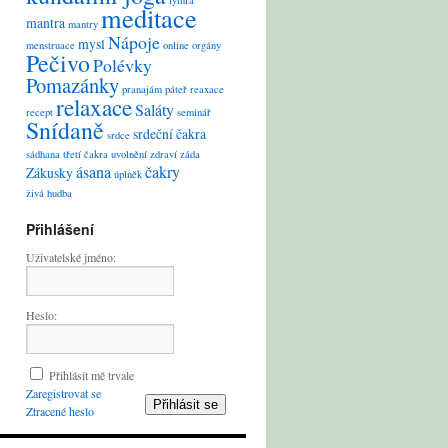
lymfa
meditace
mantra
mantry
Nápoje
mysl
menstruace
online
orgány
Pečivo
Polévky
Pomazánky
pranajám
páteř
reaxace
relaxace
Saláty
recept
seminář
Snídaně
srdeční čakra
srdce
sádhana
třetí čakra
uvolnění
zdraví
záda
ásana
čakry
Zákusky
úplněk
živá hudba
Přihlášení
Uživatelské jméno:
Heslo:
Přihlásit mě trvale
Zaregistrovat se
Přihlásit se
Ztracené heslo