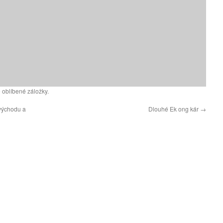
 oblíbené záložky.
východu a
Dlouhé Ek ong kár
→