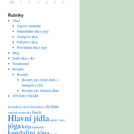
31
1
2
3
4
5
6
Rubriky
Akce
Jógové semináře
Mimořádné lekce jógy
Nejógové akce
Pobytové akce
Pravidelné lekce jógy
Blog
Další akce s KJ
Nezařazené
Recepty
Recepty
Recepty pro čistící dietu s
mungem a rýží
Recepty pro Zelenou dietu
STUDIO VRÁBÍ
dýchání
bezlepkový
dech
Detoxikace
fascie
emoční rovnováha
Hlavní jídla
intuice
jaro
jóga
krija
kundaliní
kundaliní jóga