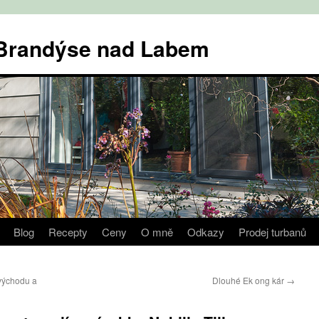
v Brandýse nad Labem
Blog
Recepty
Ceny
O mně
Odkazy
Prodej turbanů
východu a
Dlouhé Ek ong kár
→