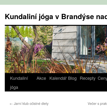
Přejít
k
Kundaliní jóga v Brandýse n
obsahu
webu
Kundaliní
Akce
Kalendář
Blog
Recepty
Cen
jóga
←
Jarní klub očistné diety
Večer s prak