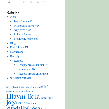
31
1
2
3
4
5
6
Rubriky
Akce
Jógové semináře
Mimořádné lekce jógy
Nejógové akce
Pobytové akce
Pravidelné lekce jógy
Blog
Další akce s KJ
Nezařazené
Recepty
Recepty
Recepty pro čistící dietu s
mungem a rýží
Recepty pro Zelenou dietu
STUDIO VRÁBÍ
dýchání
bezlepkový
dech
Detoxikace
fascie
emoční rovnováha
Hlavní jídla
intuice
jaro
jóga
krija
kundaliní
kundaliní jóga