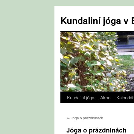
Přejít
k
Kundaliní jóga 
obsahu
webu
Kundaliní jóga
Akce
Kalendář
←
Jóga o prázdninách
Jóga o prázdninách