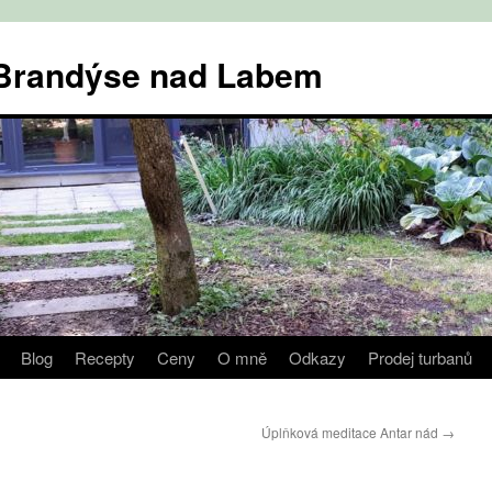
v Brandýse nad Labem
Blog
Recepty
Ceny
O mně
Odkazy
Prodej turbanů
Úplňková meditace Antar nád
→