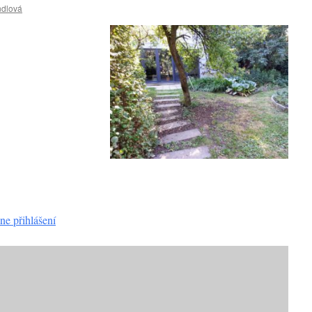
ndlová
ne přihlášení