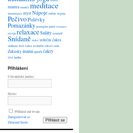
lymfa
meditace
mantra
mantry
Nápoje
mysl
menstruace
online
orgány
Pečivo
Polévky
Pomazánky
pranajám
páteř
reaxace
relaxace
Saláty
recept
seminář
Snídaně
srdeční čakra
srdce
sádhana
třetí čakra
uvolnění
zdraví
záda
ásana
čakry
Zákusky
úplněk
živá hudba
Přihlášení
Uživatelské jméno:
Heslo:
Přihlásit mě trvale
Zaregistrovat se
Přihlásit se
Ztracené heslo