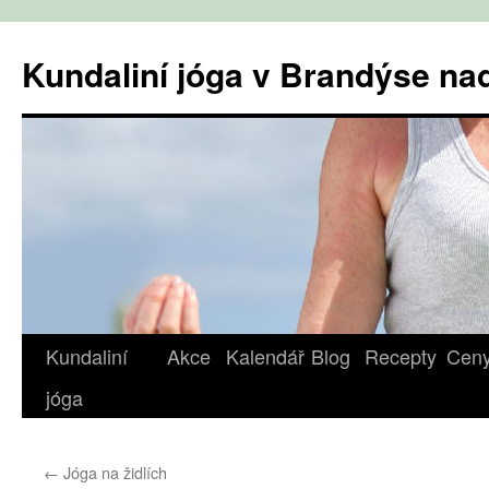
Přejít
k
Kundaliní jóga v Brandýse n
obsahu
webu
Kundaliní
Akce
Kalendář
Blog
Recepty
Cen
jóga
←
Jóga na židlích