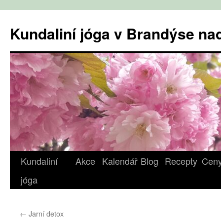
Přejít
k
Kundaliní jóga v Brandýse n
obsahu
webu
Kundaliní
Akce
Kalendář
Blog
Recepty
Cen
jóga
←
Jarní detox