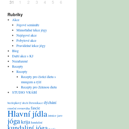
31
1
2
3
4
5
6
Rubriky
Akce
Jógové semináře
Mimořádné lekce jógy
Nejógové akce
Pobytové akce
Pravidelné lekce jógy
Blog
Další akce s KJ
Nezařazené
Recepty
Recepty
Recepty pro čistící dietu s
mungem a rýží
Recepty pro Zelenou dietu
STUDIO VRÁBÍ
dýchání
bezlepkový
dech
Detoxikace
fascie
emoční rovnováha
Hlavní jídla
intuice
jaro
jóga
krija
kundaliní
kundaliní jóga