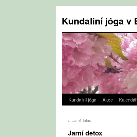
Přejít
k
Kundaliní jóga 
obsahu
webu
Kundaliní jóga
Akce
Kalendář
←
Jarní detox
Jarní detox