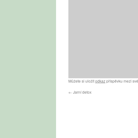
Můžete si uložit
odkaz
příspěvku mezi své
←
Jarní detox