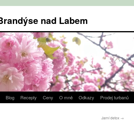
v Brandýse nad Labem
Blog
Recepty
Ceny
O mně
Odkazy
Prodej turbanů
Jarní detox
→