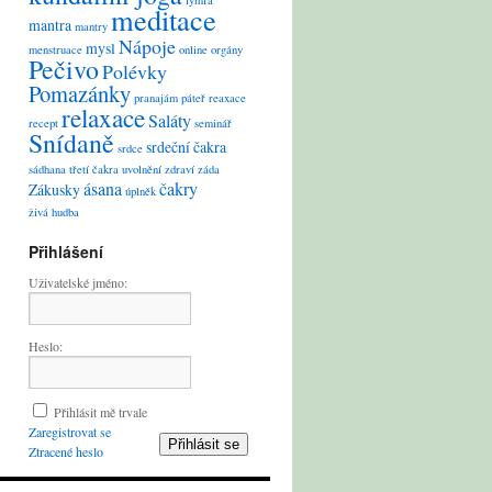
lymfa
meditace
mantra
mantry
Nápoje
mysl
menstruace
online
orgány
Pečivo
Polévky
Pomazánky
pranajám
páteř
reaxace
relaxace
Saláty
recept
seminář
Snídaně
srdeční čakra
srdce
sádhana
třetí čakra
uvolnění
zdraví
záda
ásana
čakry
Zákusky
úplněk
živá hudba
Přihlášení
Uživatelské jméno:
Heslo:
Přihlásit mě trvale
Zaregistrovat se
Přihlásit se
Ztracené heslo