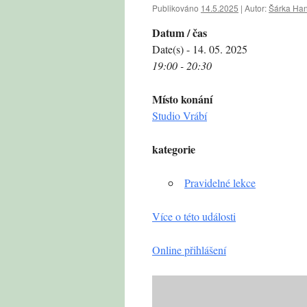
Publikováno
14.5.2025
|
Autor:
Šárka Ha
Datum / čas
Date(s) - 14. 05. 2025
19:00 - 20:30
Místo konání
Studio Vrábí
kategorie
Pravidelné lekce
Více o této události
Online přihlášení