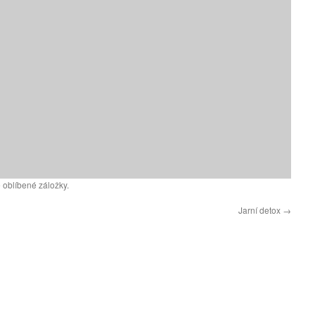
 oblíbené záložky.
Jarní detox
→