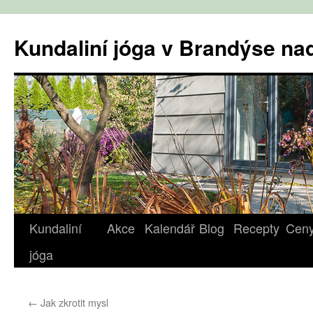
Přejít
k
Kundaliní jóga v Brandýse n
obsahu
webu
Kundaliní
Akce
Kalendář
Blog
Recepty
Cen
jóga
←
Jak zkrotit mysl