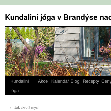
Přejít
k
Kundaliní jóga v Brandýse n
obsahu
webu
Kundaliní
Akce
Kalendář
Blog
Recepty
Cen
jóga
←
Jak zkrotit mysl