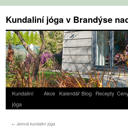
Přejít
k
Kundaliní jóga v Brandýse n
obsahu
webu
Kundaliní
Akce
Kalendář
Blog
Recepty
Cen
jóga
←
Jemná kundaliní jóga