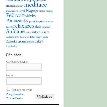
lymfa
meditace
mantra
mantry
Nápoje
mysl
menstruace
online
orgány
Pečivo
Polévky
Pomazánky
pranajám
páteř
reaxace
relaxace
Saláty
recept
seminář
Snídaně
srdeční čakra
srdce
sádhana
třetí čakra
uvolnění
zdraví
záda
ásana
čakry
Zákusky
úplněk
živá hudba
Přihlášení
Uživatelské jméno:
Heslo:
Přihlásit mě trvale
Zaregistrovat se
Přihlásit se
Ztracené heslo