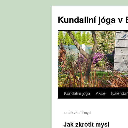
Přejít
k
Kundaliní jóga 
obsahu
webu
Kundaliní jóga
Akce
Kalendář
←
Jak zkrotit mysl
Jak zkrotit mysl