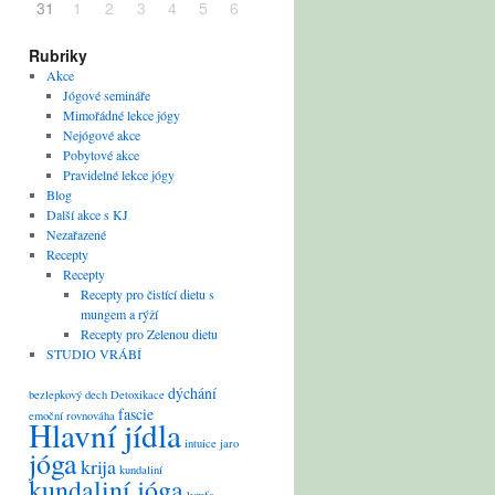
31
1
2
3
4
5
6
Rubriky
Akce
Jógové semináře
Mimořádné lekce jógy
Nejógové akce
Pobytové akce
Pravidelné lekce jógy
Blog
Další akce s KJ
Nezařazené
Recepty
Recepty
Recepty pro čistící dietu s
mungem a rýží
Recepty pro Zelenou dietu
STUDIO VRÁBÍ
dýchání
bezlepkový
dech
Detoxikace
fascie
emoční rovnováha
Hlavní jídla
intuice
jaro
jóga
krija
kundaliní
kundaliní jóga