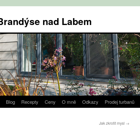
v Brandýse nad Labem
Blog
Recepty
Ceny
O mně
Odkazy
Prodej turbanů
Jak zkrotit mysl
→