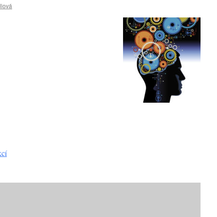
lová
kcí