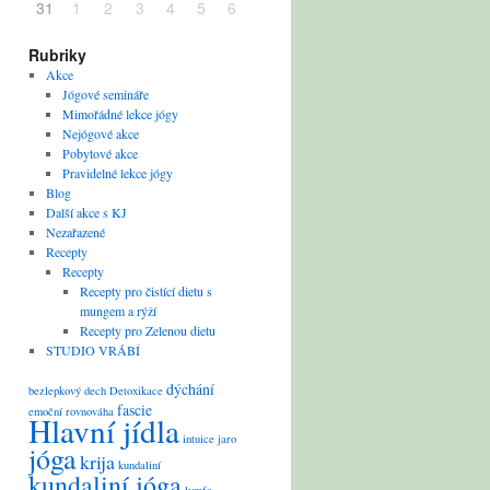
31
1
2
3
4
5
6
Rubriky
Akce
Jógové semináře
Mimořádné lekce jógy
Nejógové akce
Pobytové akce
Pravidelné lekce jógy
Blog
Další akce s KJ
Nezařazené
Recepty
Recepty
Recepty pro čistící dietu s
mungem a rýží
Recepty pro Zelenou dietu
STUDIO VRÁBÍ
dýchání
bezlepkový
dech
Detoxikace
fascie
emoční rovnováha
Hlavní jídla
intuice
jaro
jóga
krija
kundaliní
kundaliní jóga