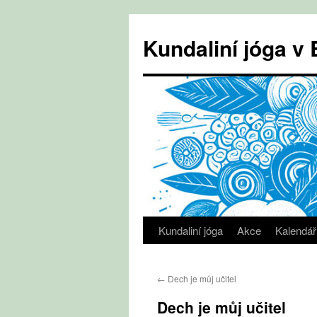
Přejít
k
Kundaliní jóga 
obsahu
webu
Kundaliní jóga
Akce
Kalendář
←
Dech je můj učitel
Dech je můj učitel