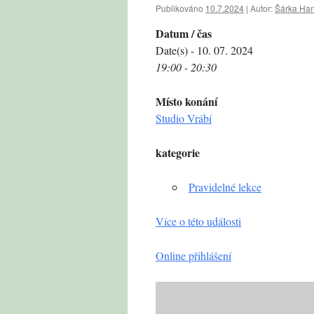
Publikováno
10.7.2024
|
Autor:
Šárka Ha
Datum / čas
Date(s) - 10. 07. 2024
19:00 - 20:30
Místo konání
Studio Vrábí
kategorie
Pravidelné lekce
Více o této události
Online přihlášení