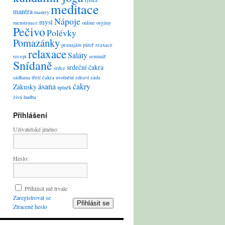
lymfa
meditace
mantra
mantry
Nápoje
mysl
menstruace
online
orgány
Pečivo
Polévky
Pomazánky
pranajám
páteř
reaxace
relaxace
Saláty
recept
seminář
Snídaně
srdeční čakra
srdce
sádhana
třetí čakra
uvolnění
zdraví
záda
ásana
čakry
Zákusky
úplněk
živá hudba
Přihlášení
Uživatelské jméno:
Heslo:
Přihlásit mě trvale
Zaregistrovat se
Přihlásit se
Ztracené heslo