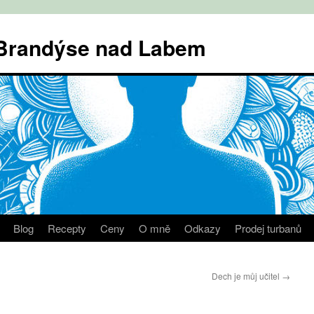
v Brandýse nad Labem
Blog
Recepty
Ceny
O mně
Odkazy
Prodej turbanů
Dech je můj učitel
→