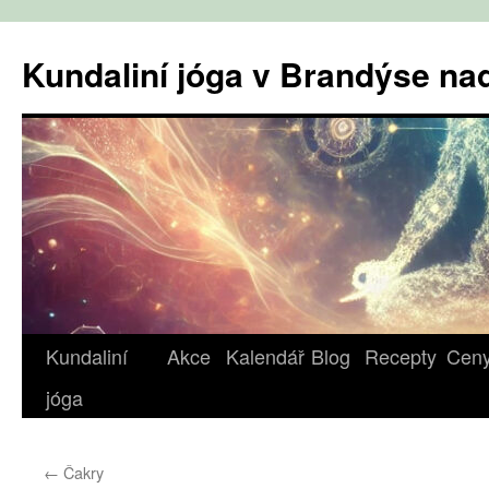
Přejít
k
Kundaliní jóga v Brandýse n
obsahu
webu
Kundaliní
Akce
Kalendář
Blog
Recepty
Cen
jóga
←
Čakry